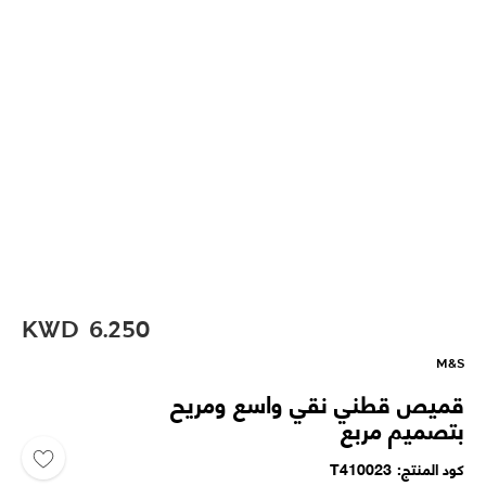
KWD
6.250
M&S
قميص قطني نقي واسع ومريح
بتصميم مربع
كود المنتج
T410023