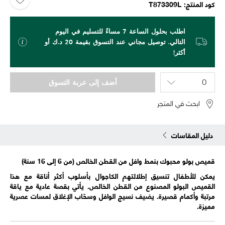
كود المنتج
T873309L
اطلب بحلول الساعة 7 مساءً للتسليم في اليوم
التالي. توصيل مجاني عند التسوق بقيمة 20 د.ك أو
أكثر!
أضف إلى عربة التسوق
ابحث في المتجر
دليل المقاسات
قميص بولو محبوك بنمط وافل من القطن الخالص (من 6 إلى 16 سنة)
يمكن للأطفال تنسيق إطلالتهم الكاجوال بأسلوب أكثر أناقة مع هذا
القميص البولو المصنوع من القطن الخالص. يأتي بقصة عادية مع ياقة
مرتبة وأكمام قصيرة. يضيف نسيج الوافل وسحّاب الإغلاق لمسات عصرية
مميزة.