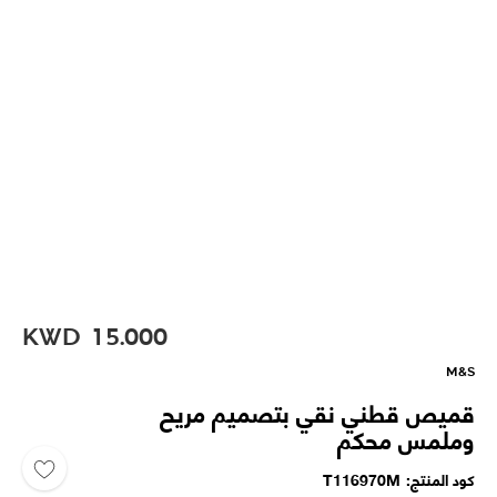
KWD
15.000
M&S
قميص قطني نقي بتصميم مريح
وملمس محكم
كود المنتج
T116970M