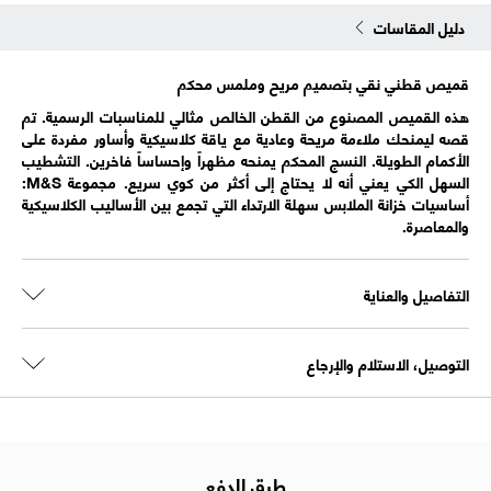
دليل المقاسات
قميص قطني نقي بتصميم مريح وملمس محكم
هذه القميص المصنوع من القطن الخالص مثالي للمناسبات الرسمية. تم
قصه ليمنحك ملاءمة مريحة وعادية مع ياقة كلاسيكية وأساور مفردة على
الأكمام الطويلة. النسج المحكم يمنحه مظهراً وإحساساً فاخرين. التشطيب
السهل الكي يعني أنه لا يحتاج إلى أكثر من كوي سريع. مجموعة M&S:
أساسيات خزانة الملابس سهلة الارتداء التي تجمع بين الأساليب الكلاسيكية
والمعاصرة.
التفاصيل والعناية
التوصيل، الاستلام والإرجاع
طرق الدفع