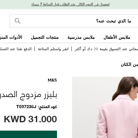
توصيل في اليوم التالي عند الطلب قبل الساعة 7 مساءً
ملابس الأطفال
ملابس مدرسية
منتجات التجميل
الأدوات المنز
ي عند التسوق بقيمة 20 د.ك أو أكثر
انقر واستلم المتاحة
الدفع نقدا عند التسل
ن الكتان
M&S
بليزر مزدوج الصدر
كود المنتج
T597236J
KWD
31.000