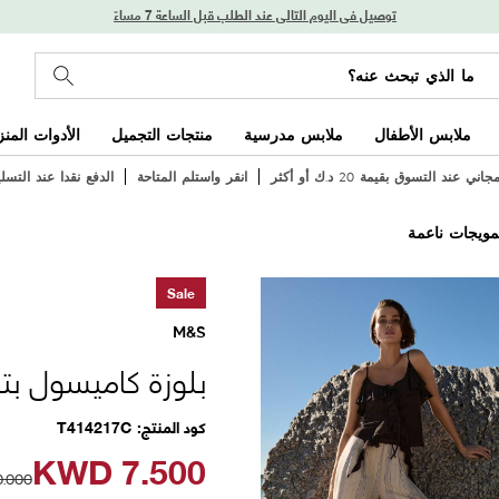
توصيل في اليوم التالي عند الطلب قبل الساعة 7 مساءً
ملابس الأطفال
ملابس مدرسية
منتجات التجميل
الأدوات المنز
ي عند التسوق بقيمة 20 د.ك أو أكثر
انقر واستلم المتاحة
الدفع نقدا عند التسل
مويجات ناعمة
Sale
M&S
بلوزة كاميسول بت
كود المنتج
T414217C
KWD
7.500
0.000