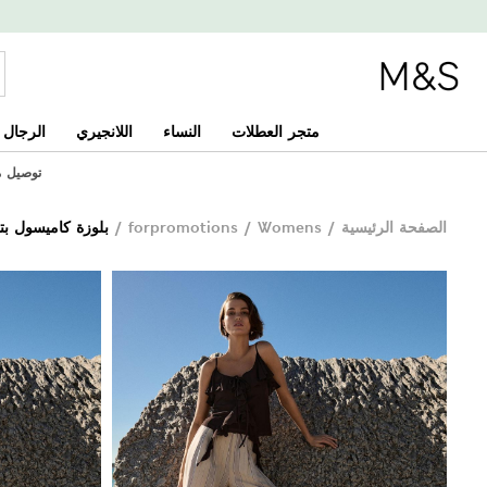
متجر العطلات
النساء
اللانجيري
الرجال
توصيل مجان
الصفحة الرئيسية
/
Womens
/
forpromotions
/
بلوزة كاميسول بت