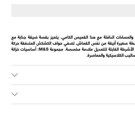
 والمساءات الدافئة مع هذا القميص الكامي. يتميز بقصة ضيقة جذابة مع
ل حرف V عميقة وربطة صغيرة أنيقة من نفس القماش. تضفي حواف الكشكش المتدفقة حركة
أنيقة وشعورًا خفيفًا، بينما تضمن الأشرطة القابلة للتعديل ملاءمة مخصصة. مجموعة M&S: أساسيات خزانة
ساليب الكلاسيكية والمعاصرة.