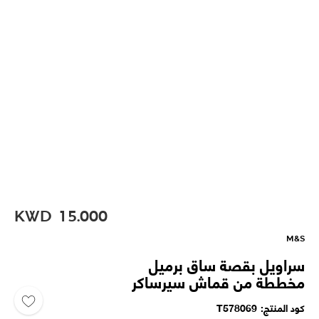
KWD
15.000
M&S
سراويل بقصة ساق برميل
مخططة من قماش سيرساكر
كود المنتج
T578069