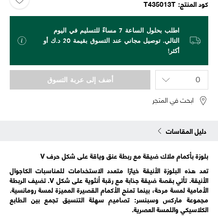
كود المنتج
T435013T
اطلب بحلول الساعة 7 مساءً للتسليم في اليوم
التالي. توصيل مجاني عند التسوق بقيمة 20 د.ك أو
أكثر!
أضف إلى عربة التسوق
ابحث في المتجر
دليل المقاسات
بلوزة بأكمام ملاك ضيقة مع ربطة عنق وياقة على شكل حرف V
تعد هذه البلوزة الأنيقة خيارًا متعدد الاستخدامات للمناسبات الكاجوال
الأنيقة. تأتي بقصة ضيقة جذابة مع رقبة أنثوية على شكل V. تضيف الربطة
الأمامية لمسة مرحة، بينما تمنح الأكمام القصيرة المميزة لمسة رومانسية.
مجموعة ماركس وسبنسر: تصاميم سهلة التنسيق تجمع بين الطابع
الكلاسيكي واللمسة العصرية.