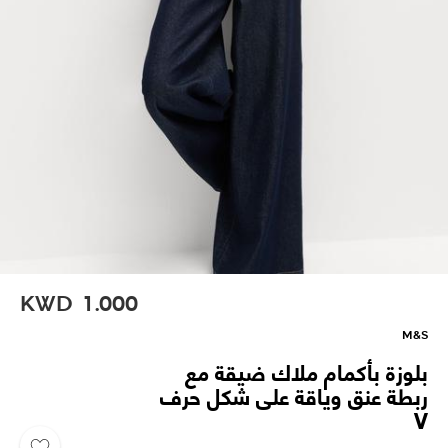
KWD
1.000
M&S
بلوزة بأكمام ملاك ضيقة مع
ربطة عنق وياقة على شكل حرف
V