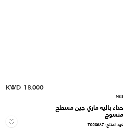
KWD
18.000
M&S
حذاء باليه ماري جين مسطح
منسوج
كود المنتج
T026687