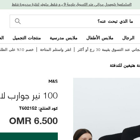
استمتعوا بتوصيل مجاني عند التسوق بقيمة 9 ر.ع فقط. متوفر لفترة محدودة فقط!
الرجال
ملابس الأطفال
ملابس مدرسية
منتجات التجميل
ال
 عند التسوق بقيمة 30 ر.ع أو أكثر
انقر واستلم المتاحة
خصم 10% على الطلب الأول
M&S
100 نير جوارب لاصقة غير شفافة هتيغين للتدفئة
كود المنتج
T602152
OMR
6.500