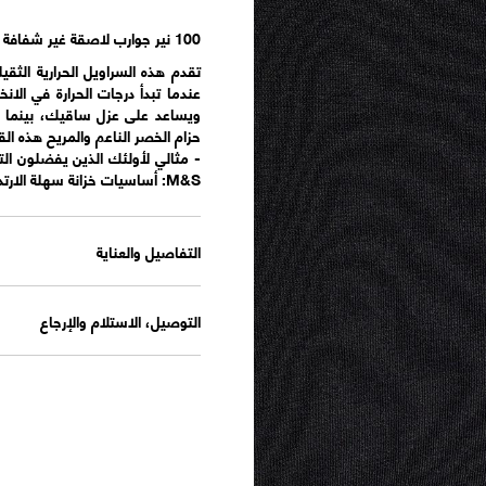
100 نير جوارب لاصقة غير شفافة هتيغين للتدفئة
تقدم هذه السراويل الحرارية الثقي
ويساعد على عزل ساقيك، بينما ي
- مثالي لأولئك الذين يفضلون التغ
M&S: أساسيات خزانة سهلة الارتداء تجمع بين الأساليب الكلاسيكية والمعاصرة.
التفاصيل والعناية
التوصيل، الاستلام والإرجاع