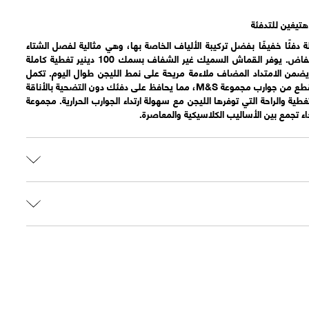
لة دفئًا خفيفًا بفضل تركيبة الألياف الخاصة بها، وهي مثالية لفصل الشتاء
عندما تبدأ درجات الحرارة في الانخفاض. يوفر القماش السميك غير الشفاف بسمك 100 دينير تغطية كاملة
ضمن الامتداد المضاف ملاءمة مريحة على نمط الليجن طوال اليوم. تكمل
حزام الخصر الناعم والمريح هذه القطع من جوارب مجموعة M&S، مما يحافظ على دفئك دون التضحية بالأناقة
طية والراحة التي توفرها الليجن مع سهولة ارتداء الجوارب الحرارية. مجموعة