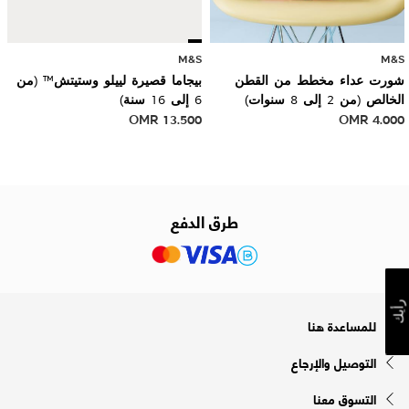
M&S
M&S
شورت عداء مخطط من القطن
بيجاما قصيرة لييلو وستيتش™ (من
الخالص (من 2 إلى 8 سنوات)
6 إلى 16 سنة)
OMR
13.500
OMR
4.000
طرق الدفع
رأيك
للمساعدة هنا
التوصيل والإرجاع
التسوق معنا