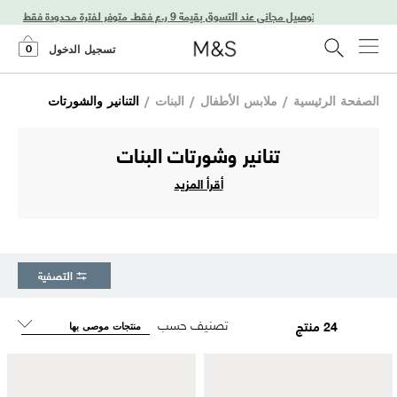
استمتعوا بتوصيل مجاني عند التسوق بقيمة 9 ر.ع فقط. متوفر لفترة محدودة فقط!
0
تسجيل الدخول
الصفحة الرئيسية
/
ملابس الأطفال
/
البنات
/
التنانير والشورتات
تنانير وشورتات البنات
أقرأ المزيد
التصفية
تصنيف حسب
24 منتج