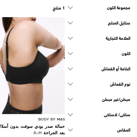
مجموعة اللون
1 منتج
ستايل المنتج
العلامة التجارية
اللون
الخامة أو القماش
نوع القماش
مبطن/غير مبطن
سلكي/ لاسلكي
BODY BY M&S
حمالة صدر بودي سوفت بدون أسلاك
المقاس
بعد الجراحة A–H