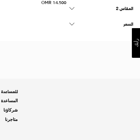
OMR
14.500
المقاس 2
السعر
رأيك
للمساعدة ه
المساعدة و
شركاؤنا
متاجرنا