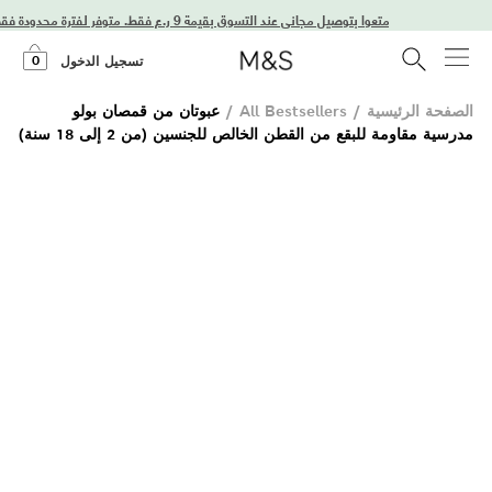
استمتعوا بتوصيل مجاني عند التسوق بقيمة 9 ر.ع فقط. متوفر لفترة محدودة فقط!
0
تسجيل الدخول
الصفحة الرئيسية
/
All Bestsellers
/
عبوتان من قمصان بولو
مدرسية مقاومة للبقع من القطن الخالص للجنسين (من 2 إلى 18 سنة)