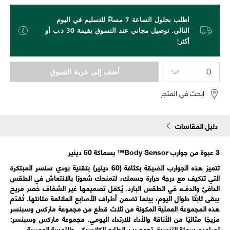
اطلب بحلول الساعة 7 مساءً للتسليم في اليوم
التالي. توصيل مجاني عند التسوق بقيمة 30 د.ب أو
أكثر!
أضف إلى عربة التسوق
ابحث في المتجر
دليل المقاسات
3 عبوة من جوارب Body Sensor™ بسماكة 60 دينير
تتميز هذه الجوارب الضيقة بكثافة (60 دينير) بتقنية بودي سنسر المبتكرة
التي تتكيف مع درجة حرارة جسمك، لتمنحك شعورًا بالانتعاش في الطقس
الدافئ والدفء في الطقس البارد. يُكمّل تصميمها غير الشفاف خصر مريح
يبقى ثابتًا طوال اليوم، بينما تضمن أطراف الأصابع الملائمة متانتها. تُقدّم
هذه المجموعة العملية المكونة من ثلاث قطع من مجموعة ماركس وسبنسر
مزيجًا مثاليًا من الأناقة والأداء للارتداء اليومي. مجموعة ماركس وسبنسر:
تصاميم سهلة التنسيق تجمع بين الطابع الكلاسيكي واللمسة العصرية.