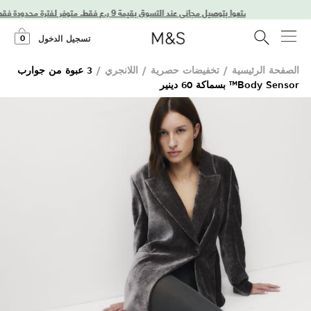
استمتعوا بتوصيل مجاني عند التسوق بقيمة 9 ر.ع فقط. متوفر لفترة محدودة فقط!
0
تسجيل الدخول
الصفحة الرئيسية
/
تخفيضات حصرية
/
اللانجري
/
3 عبوة من جوارب
Body Sensor™ بسماكة 60 دينير