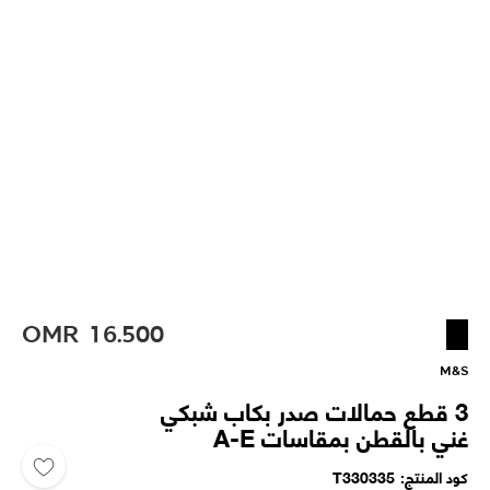
OMR
16.500
M&S
3 قطع حمالات صدر بكاب شبكي
غني بالقطن بمقاسات A-E
كود المنتج
T330335