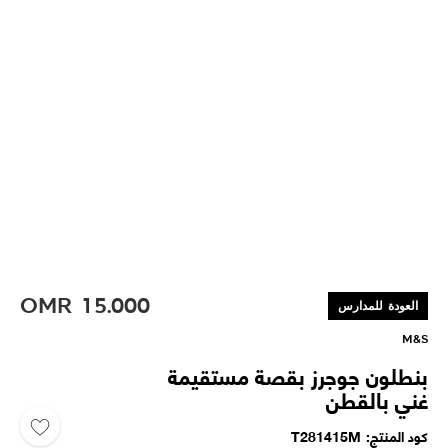
OMR
15.000
العودة للمدارس
M&S
بنطلون جوجرز بقصة مستقيمة
غني بالقطن
كود المنتج
T281415M