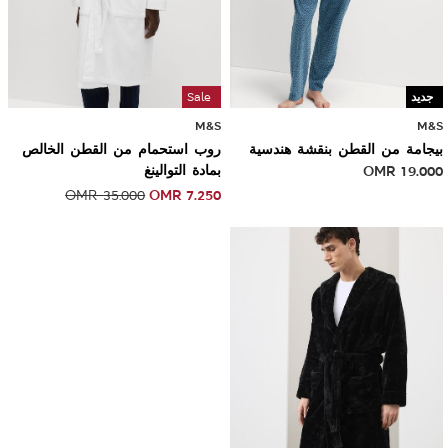
جديد
Sale
M&S
M&S
بيجامة من القطن بنقشة هندسية
روب استحمام من القطن الخالص
19.000
OMR
بمادة التوالينغ
OMR
7.250
OMR
35.000