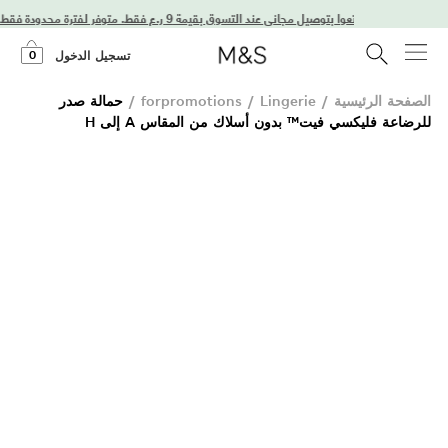
استمتعوا بتوصيل مجاني عند التسوق بقيمة 9 ر.ع فقط. متوفر لفترة محدودة فقط!
0
تسجيل الدخول
الصفحة الرئيسية
/
Lingerie
/
forpromotions
/
حمالة صدر
للرضاعة فليكسي فيت™ بدون أسلاك من المقاس A إلى H