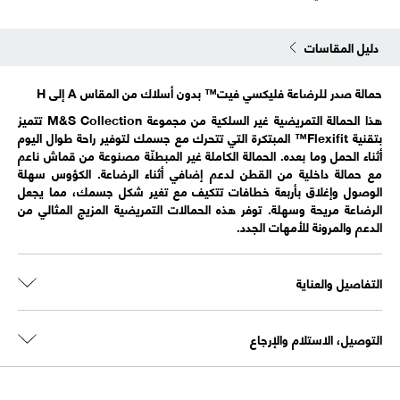
دليل المقاسات
حمالة صدر للرضاعة فليكسي فيت™ بدون أسلاك من المقاس A إلى H
هذا الحمالة التمريضية غير السلكية من مجموعة M&S Collection تتميز
بتقنية Flexifit™ المبتكرة التي تتحرك مع جسمك لتوفير راحة طوال اليوم
أثناء الحمل وما بعده. الحمالة الكاملة غير المبطنّة مصنوعة من قماش ناعم
مع حمالة داخلية من القطن لدعم إضافي أثناء الرضاعة. الكؤوس سهلة
الوصول وإغلاق بأربعة خطافات تتكيف مع تغير شكل جسمك، مما يجعل
الرضاعة مريحة وسهلة. توفر هذه الحمالات التمريضية المزيج المثالي من
الدعم والمرونة للأمهات الجدد.
التفاصيل والعناية
التوصيل، الاستلام والإرجاع