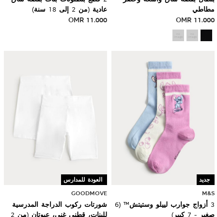
مطاطي
عادية (من 2 إلى 18 سنة)
OMR
11.000
OMR
11.000
جديد
العودة للمدارس
GOODMOVE
M&S
3 أزواج جوارب لييلو وستيتش™ (6
شورتات ركوب الدراجة المدرسية
صغير - 7 كبير)
للبنات، قطني غني، عبوتان (من 2