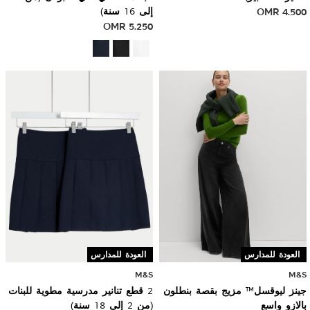
4.500
OMR
إلى 16 سنة)
OMR
5.250
العودة للمدارس
العودة للمدارس
M&S
M&S
جينز ليوقسل™ مزيج بقصة بنطلون
2 قطع تنانير مدرسية مطوية للبنات
بالازو واسع
(من 2 إلى 18 سنة)