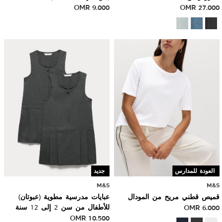
OMR
9.000
OMR
27.000
العودة للمدارس
جديد
M&S
M&S
قميص قطني مريح من المودال
عبايات مدرسية مطوية (عبوتان)
6.000
OMR
للأطفال من سن 2 إلى 12 سنة
OMR
10.500