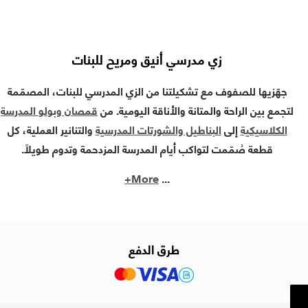
زي مدرسي أنيق ومريح للبنات
جهّزيها للصفوف مع تشكيلتنا من الزي المدرسي للبنات، المصمّمة
لتجمع بين الراحة والمتانة والأناقة اليومية. من
قمصان وبولو المدرسة
الكلاسيكية
إلى
البناطيل والشورتات المدرسية
والتنانير العملية، كل
قطعة صُمّمت لتواكب أيام المدرسة المزدحمة وتدوم طويلاً.
More+
...
طرق الدفع