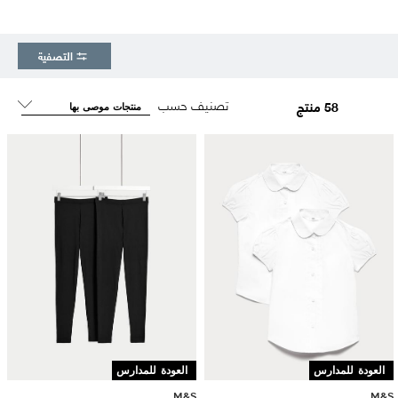
التصفية
تصنيف حسب
58 منتج
العودة للمدارس
العودة للمدارس
M&S
M&S