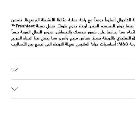
ة الكاجوال أسلوباً يومياً مع راحة عملية مثالية للأنشطة الترفيهية. يضمن
المقاس العادي مظهراً كلاسيكياً، بينما يوفر التصميم المتين ارتداءً يدوم طويلاً. تعمل تقنية Freshfeet™
رائحة، مما يحافظ على شعور قدميك بالانتعاش، وتوفر النعال القوية دعماً
ق التقليدي بالأربطة ضبط مقاس مريح وآمن، مما يجعل هذا الحذاء المريح
خياراً مثالياً للموضة اليومية. مجموعة M&S: أساسيات خزانة الملابس سهلة الارتداء التي تجمع بين الأساليب