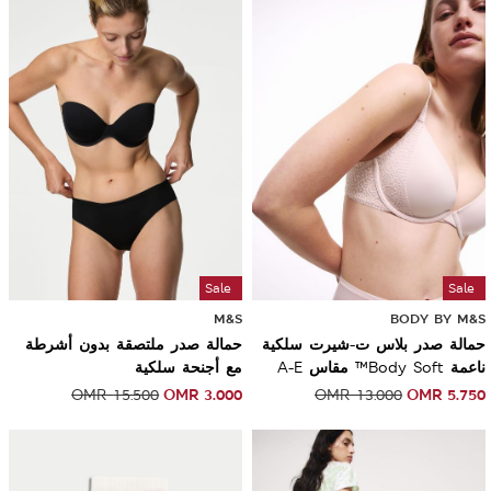
Sale
Sale
M&S
BODY BY M&S
حمالة صدر بلاس ت-شيرت سلكية
حمالة صدر ملتصقة بدون أشرطة
ناعمة Body Soft™ مقاس A-E
مع أجنحة سلكية
OMR
3.000
OMR
5.750
OMR
15.500
OMR
13.000