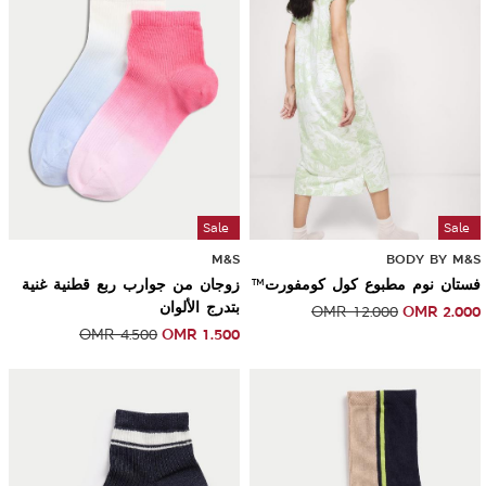
Sale
Sale
M&S
BODY BY M&S
فستان نوم مطبوع كول كومفورت™
زوجان من جوارب ربع قطنية غنية
بتدرج الألوان
OMR
2.000
OMR
12.000
OMR
1.500
OMR
4.500