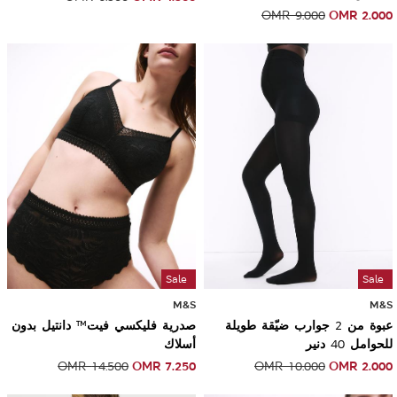
OMR
2.000
OMR
9.000
Sale
Sale
M&S
M&S
عبوة من 2 جوارب ضيّقة طويلة
صدرية فليكسي فيت™ دانتيل بدون
للحوامل 40 دنير
أسلاك
OMR
7.250
OMR
2.000
OMR
14.500
OMR
10.000