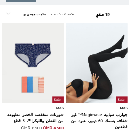
تصنيف حسب
19 منتج
Sale
Sale
M&S
M&S
جوارب ضبابية Magicwear™ غير
شورتات منخفضة الخصر مطبوعة
شفافة بسمك 60 دينير، عبوة من
من القطن والليكرا™، 5 قطع
قطعتين
OMR
4.500
OMR
6.500