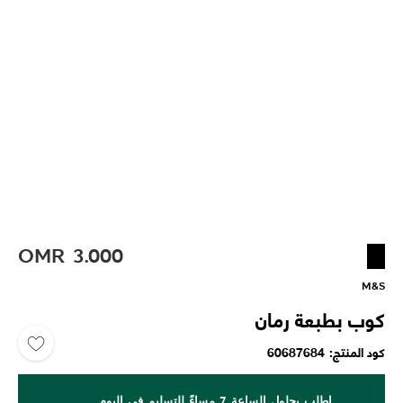
OMR
3.000
M&S
كوب بطبعة رمان
كود المنتج
60687684
اطلب بحلول الساعة 7 مساءً للتسليم في اليوم