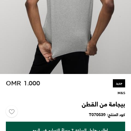
OMR
1.000
جديد
M&S
بيجامة من القطن
كود المنتج
T070539
اطلب بحلول الساعة 7 مساءً للتسليم في اليوم