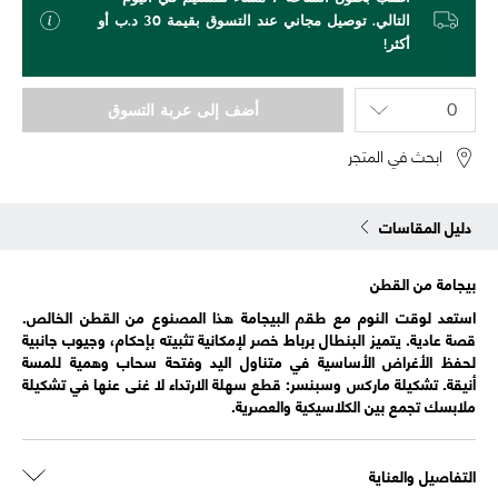
التالي. توصيل مجاني عند التسوق بقيمة 30 د.ب أو
أكثر!
أضف إلى عربة التسوق
ابحث في المتجر
دليل المقاسات
بيجامة من القطن
استعد لوقت النوم مع طقم البيجامة هذا المصنوع من القطن الخالص.
قصة عادية. يتميز البنطال برباط خصر لإمكانية تثبيته بإحكام، وجيوب جانبية
لحفظ الأغراض الأساسية في متناول اليد وفتحة سحاب وهمية للمسة
أنيقة. تشكيلة ماركس وسبنسر: قطع سهلة الارتداء لا غنى عنها في تشكيلة
ملابسك تجمع بين الكلاسيكية والعصرية.
التفاصيل والعناية