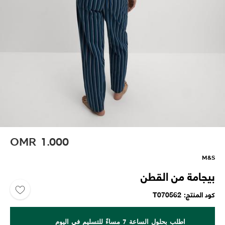
OMR
1.000
M&S
بيجامة من القطن
كود المنتج
T070562
اطلب بحلول الساعة 7 مساءً للتسليم في اليوم