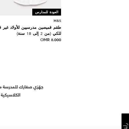
العودة للمدارس
M&S
طقم قميصين مدرسيين للأولاد غير قا
للكي (من 2 إلى 18 سنة)
OMR
8.000
جهّزي صغارك للمدرسة مع 
الكلاسيكية 
رأيك