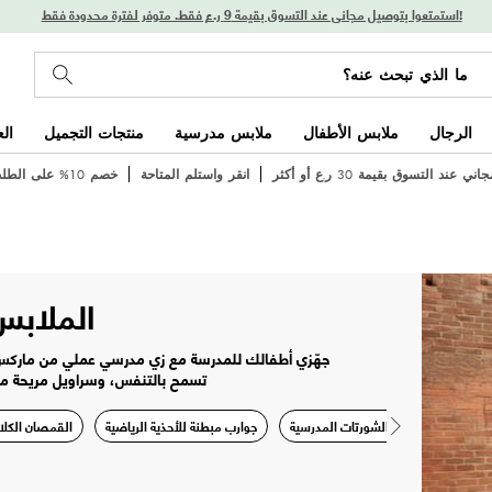
استمتعوا بتوصيل مجاني عند التسوق بقيمة 9 ر.ع فقط. متوفر لفترة محدودة فقط!
الرجال
ملابس الأطفال
ملابس مدرسية
منتجات التجميل
ال
 عند التسوق بقيمة 30 ر.ع أو أكثر
انقر واستلم المتاحة
خصم 10% على الطلب الأول
الملابس
جهّزي أطفالك للمدرسة مع زي مدرسي عملي من ماركس
تسمح بالتنفس، وسراويل مريحة مص
قطع
البناطيل والشورتات المدرسية
جوارب مبطنة للأحذية الرياضية
القمصان الكلا