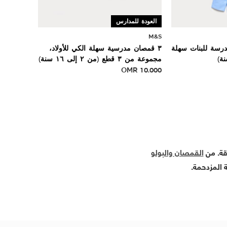
العودة للمدارس
M&S
رسة للبنات سهلة
٣ قمصان مدرسية سهلة الكي للأولاد،
مجموعة من ٣ قطع (من ٢ إلى ١٦ سنة)
OMR
10.000
اقة. من
القمصان والبولو
 المزدحمة.