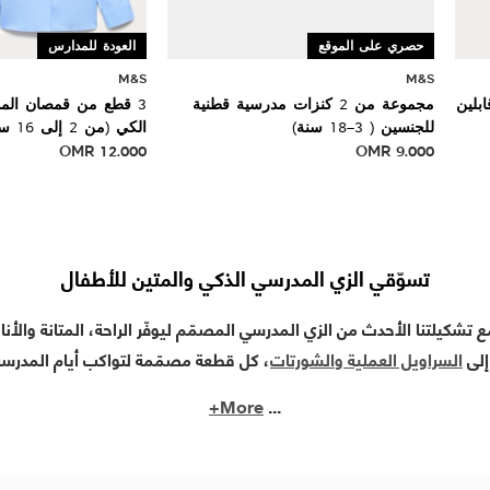
حصري على الموقع
العودة للمدارس
M&S
M&S
بلين
مجموعة من 2 كنزات مدرسية قطنية
3 قطع من قمصان المد
للجنسين ( 3–18 سنة)
الكي (من 2 إلى 16 سنة)
OMR
12.000
OMR
9.000
تسوّقي الزي المدرسي الذكي والمتين للأطفال
تشكيلتنا الأحدث من الزي المدرسي المصمّم ليوفّر الراحة، المتانة والأن
إلى
السراويل العملية والشورتات
، كل قطعة مصمّمة لتواكب أيام المدرسة
More+
...