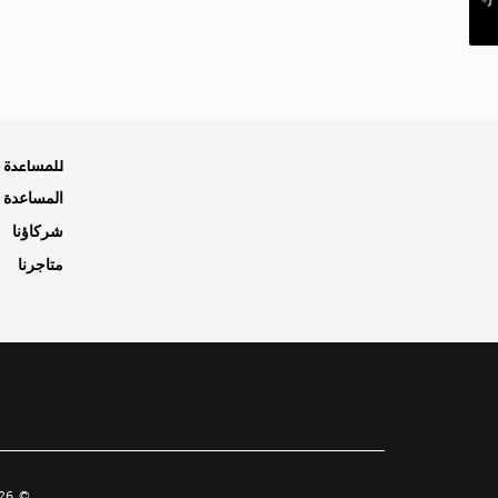
للمساعدة ه
المساعدة و
شركاؤنا
متاجرنا
© 2026 أبناء الفطيم ذ.م.م