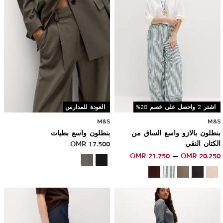
Sale
اشتر 2 واحصل على خصم 20%
العودة للمدارس
M&S
M&S
بنطلون بالازو واسع الساق من
بنطلون واسع بطيات
الكتان النقي
17.500
OMR
OMR
21.750
OMR
20.250