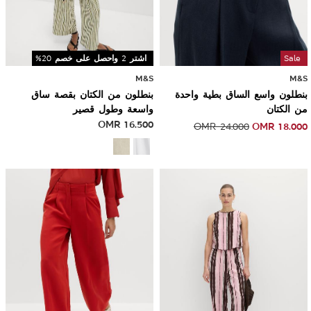
Sale
اشتر 2 واحصل على خصم 20%
M&S
M&S
بنطلون واسع الساق بطية واحدة
بنطلون من الكتان بقصة ساق
من الكتان
واسعة وطول قصير
OMR
16.500
OMR
18.000
OMR
24.000