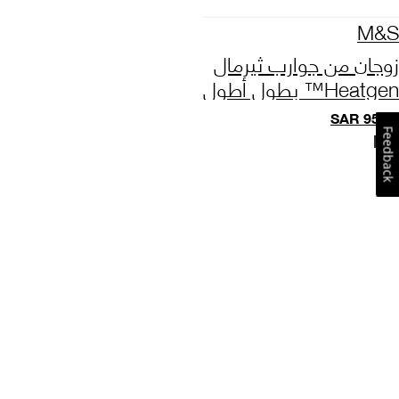
M&S
زوجان من جوارب ثيرمال
Heatgen™ بطول أطول
ودفء أقصى
SAR
95.00
Feedback
Page
1