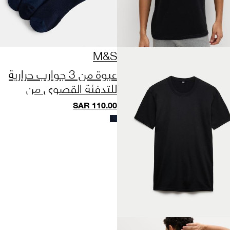
M&S
عبوة من 3 جوارب حرارية
للتدفئة القصوى من
Heatgen™
SAR
110.00