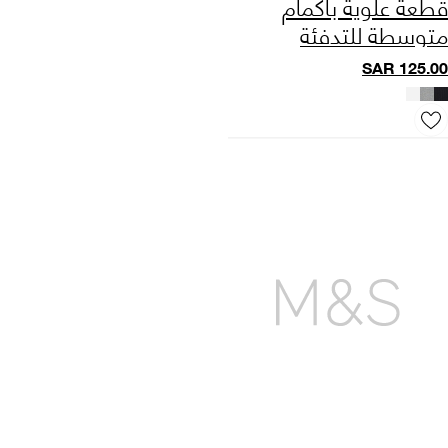
قطعة علوية بأكمام
متوسطة للتدفئة
المتوسطة من
SAR
125.00
Heatgen™