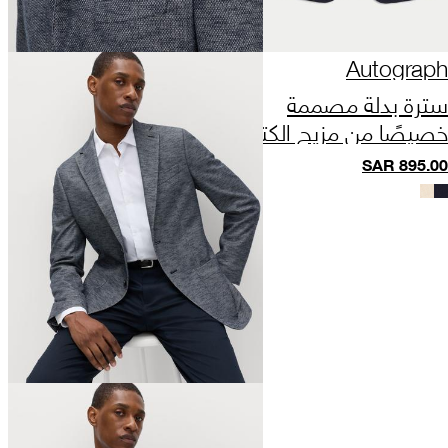
Autograph
سترة بدلة مصممة
خصيصًا من مزيج الكتان
الإيطالي عالي الأداء
SAR
895.00