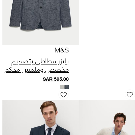
M&S
بليزر مطاطي بتصميم
مخصص وملمس محكم
SAR
595.00