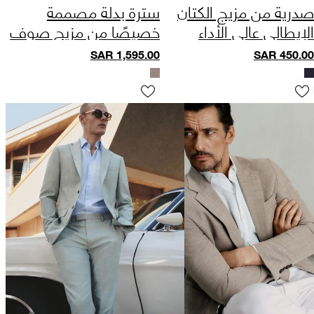
صدرية من مزيج الكتان
سترة بدلة مصممة
الإيطالي عالي الأداء
خصيصًا من مزيج صوف
وكتان إيطالي
SAR
1,595.00
SAR
450.00