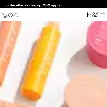
t order after signing up. T&C apply*
منتجات التجميل
الرئيسية
فلورنتينا
تسوق الآن
مجموعة فلورلز
العطور
منتجات الحمّام والعناية بالجسم