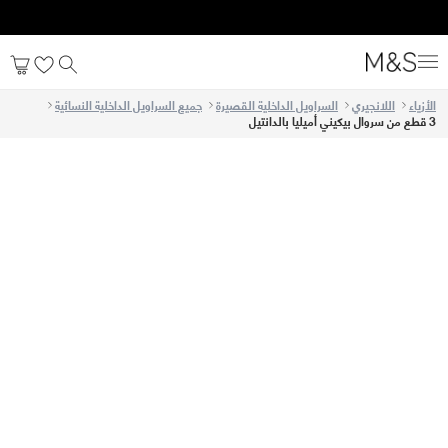
الأزياء
اللانجيري
السراويل الداخلية القصيرة
جميع السراويل الداخلية النسائية
3 قطع من سروال بيكيني أميليا بالدانتيل