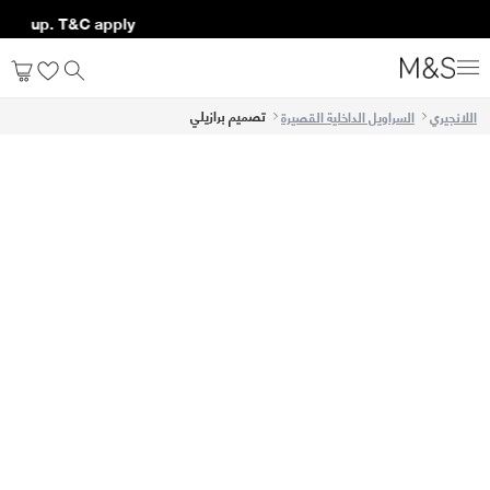
ning up. T&C apply*
تصميم برازيلي
اللانجيري
السراويل الداخلية القصيرة