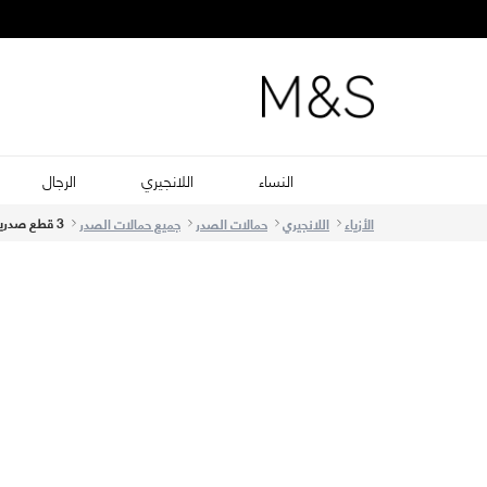
النساء
اللانجيري
الرجال
3 قطع صدريات كاملة الكوب مزودة بأسلاك مع حواف من الدانتيل من مقاس F إلى H
الأزياء
اللانجيري
حمالات الصدر
جميع حمالات الصدر