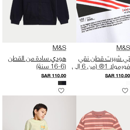
M&S
M&S
تي شيرت قطن نقي
هودي سادة من القطن
فورمولا 1® (من 6 إلى
(6-16 سنة)
16 سنة)
SAR
110.00
SAR
110.00