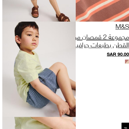
M&S
مجموعة 2 قمصان من
القطن بطبعات جرافيك
(6-16 سنة)
SAR
90.00