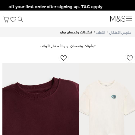
t order after signing up. T&C apply*
تيشرتات وقمصان بولو
ملابس الأطفال
الأولاد
تيشرتات وقمصان بولو للأطفال الأولاد
-