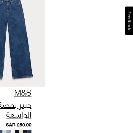
Feedback
M&S
جينز بقصة
الواسعة
SAR
250.00