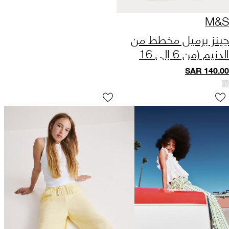
M&S
جينز برميل مخطط من
الدنيم (من 6 إلى 16
سنة)
SAR
140.00