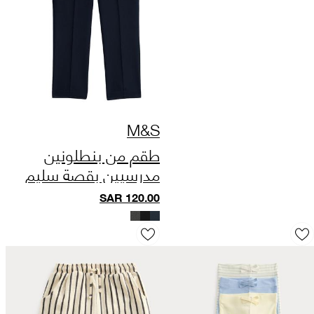
M&S
طقم من بنطلونين
مدرسيين بقصة سليم
فيت للفتيات ( 2–18
SAR
120.00
سنة)