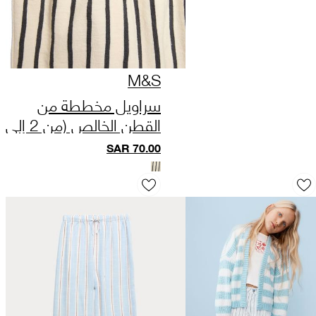
M&S
سراويل مخططة من
القطن الخالص (من 2 إلى
10 سنوات)
SAR
70.00