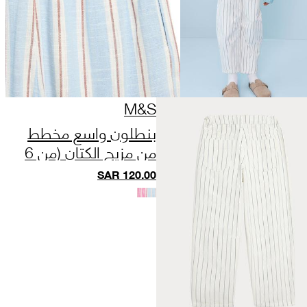
M&S
بنطلون واسع مخطط
من مزيج الكتان (من 6
إلى 16 سنة)
SAR
120.00