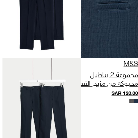
M&S
مجموعة 2 بناطيل
محبوكة من مزيج القطن
للبنات (2-18 سنة)
SAR
120.00