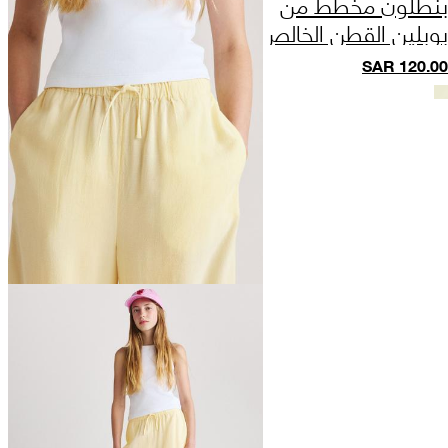
بنطلون مخطط من
بوبلين القطن الخالص
بقصة ساق واسعة (من 6
SAR
120.00
إلى 16 سنة)