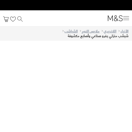
الأزياء
اللانجيري
ملابس النوم
الشباشب
شبشب منزلي بفرو صناعي وأصابع مكشوفة