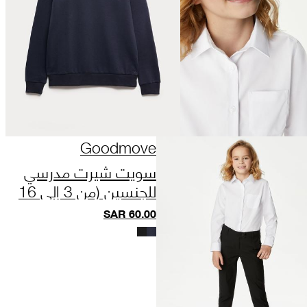
Goodmove
سويت شيرت مدرسي
للجنسين (من 3 إلى 16
سنة)
SAR
60.00