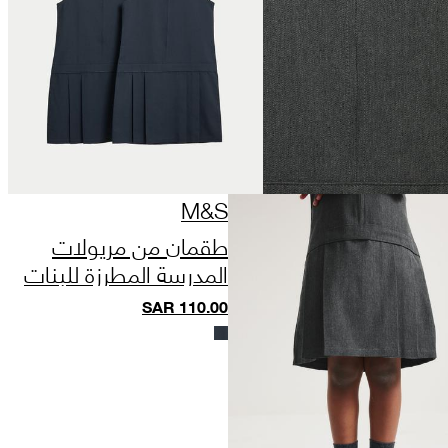
M&S
طقمان من مريولات
المدرسة المطرزة للبنات
(من 2 إلى 12 سنة)
SAR
110.00