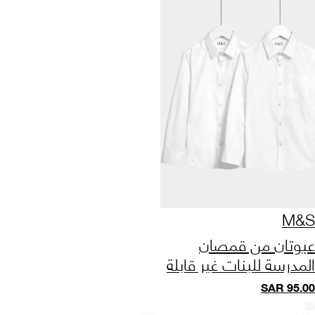
M&S
عبوتان من قمصان
المدرسة للبنات غير قابلة
للتجعد (من 2 إلى 18
SAR
95.00
سنة)