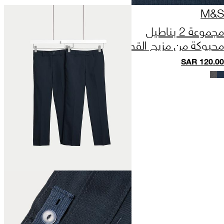
M&S
مجموعة 2 بناطيل
محبوكة من مزيج القطن
للبنات (2-18 سنة)
SAR
120.00