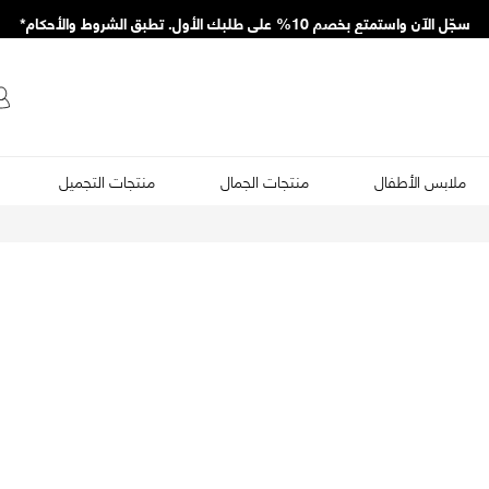
سجّل الآن واستمتع بخصم 10% على طلبك الأول. تطبق الشروط والأحكام*
ملابس الأطفال
منتجات الجمال
منتجات التجميل