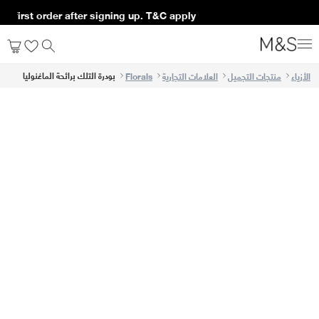
r first order after signing up. T&C apply*
بودرة التلك برائحة الماغنوليا
الأزياء
منتجات التجميل
العلامات التجارية
Florals