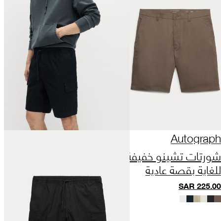
Autograph
شورتات تشينو خفيفة
للغاية بقصة عادية
SAR
225.00