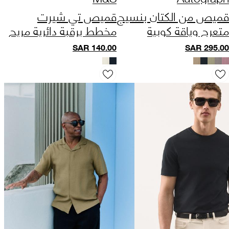
قميص من الكتان بنسيج
قميص تي شيرت
متعرج وياقة كوبية
مخطط برقبة دائرية مريح
من القطن الخالص
SAR
140.00
SAR
295.00