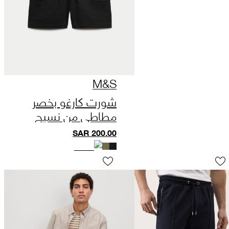
M&S
شورت كارغو بخصر
مطاطي من نسيج
ريبستوب
SAR
200.00