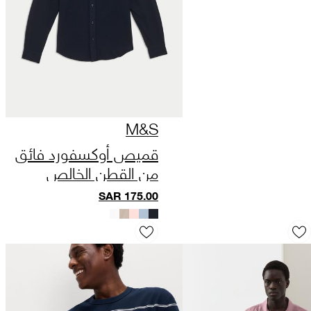
M&S
قميص أوكسفورد فائق
من القطن الخالص
SAR
175.00