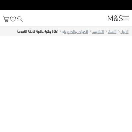
كنزة برقبة دائرية فائقة النعومة
الأزياء
النساء
الملابس
الكنزات والكارديغان