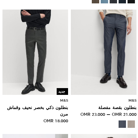
جديد
M&S
M&S
بنطلون بقصة مفصلة
بنطلون ذكي بخصر نحيف وقماش
21.000
OMR
23.000
OMR
مرن
OMR
18.000