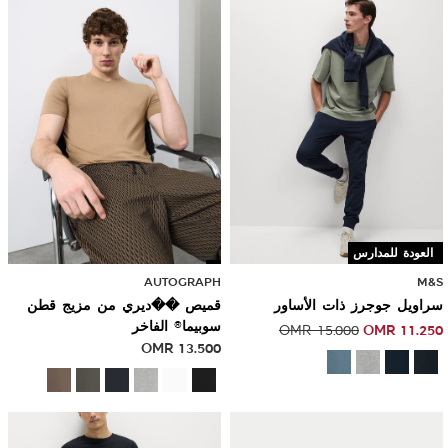
Sale
العودة للمدارس
AUTOGRAPH
M&S
سراويل جوجرز ذات الأساور
قميص ��ديري من مزيج قطن
سوبيما® الفاخر
OMR
11.250
OMR
15.000
OMR
13.500