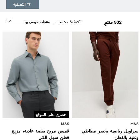
التصفية
تصنيف حسب
332 منتج
حصري على الموقع
M&S
M&S
سراويل رياضية بخصر مطاطي
قميص مريح بقصة عادية، مزيج
وغنية بالقطن
قطن سهل الكي