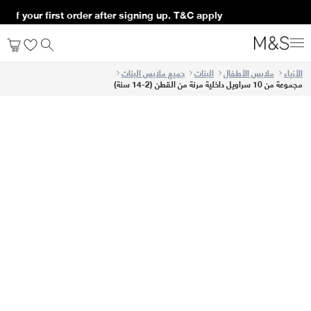
off your first order after signing up. T&C apply*
الأزياء
ملابس الأطفال
البنات
جميع ملابس البنات
مجموعة من 10 سراويل داخلية مرنة من القطن (2-14 سنة)