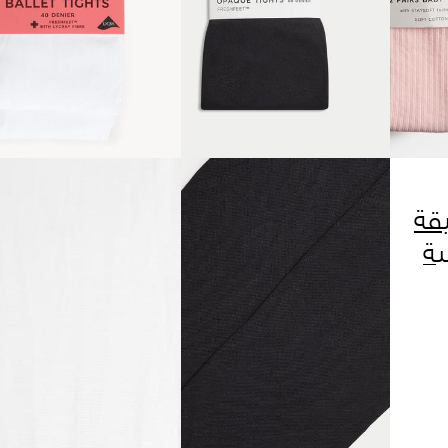
قة
ة
بالقطن، عبوتان (0-