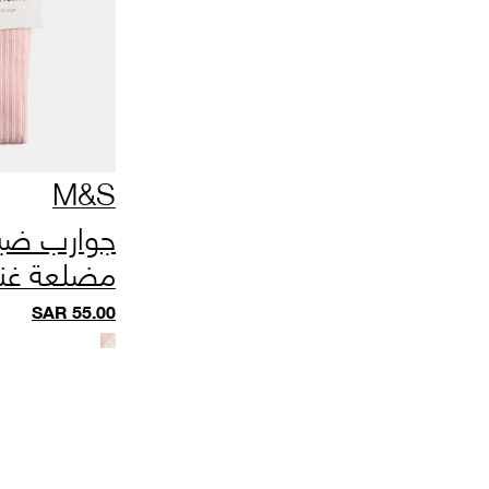
M&S
جوارب ضي
مضلعة غني
SAR
55.00
3 سنوات)