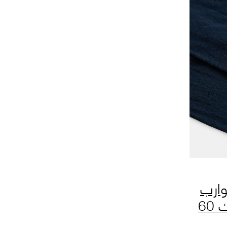
وارب
ضبابية بسُمك 60
دينير (من 6 إلى 16