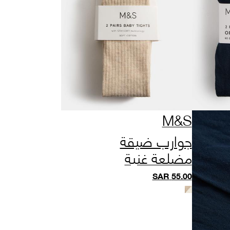
M&S
جوارب ضيقة
مضلعة غنية
بالقطن، عبوتان (0-
SAR
55.00
3 سنوات)