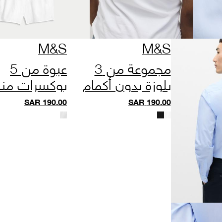
M&S
M&S
مجموعة من 3
عبوة من 5
بلوزة بدون أكمام
بوكسرات من
كول آند فريش من
من القطن
SAR
190.00
SAR
190.00
القطن