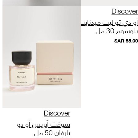
Discover
أو دي تواليت ميدنايت
بلوسوم 30 مل
SAR
55.00
Discover
سوفت آيريس أو دو
بارفان 50 مل