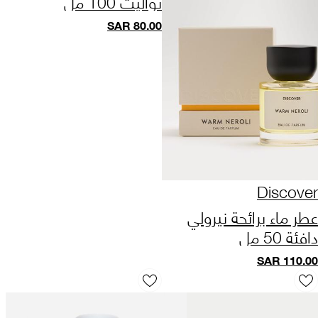
تواليت 100 مل
SAR
80.00
Discover
عطر ماء برائحة نيرولي
دافئة 50 مل
SAR
110.00