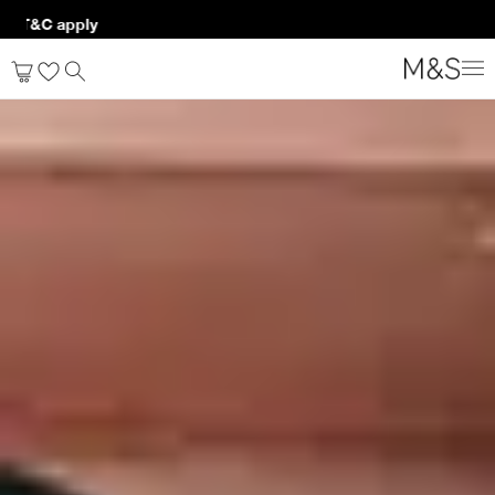
 apply*
النساء
الرئيسية