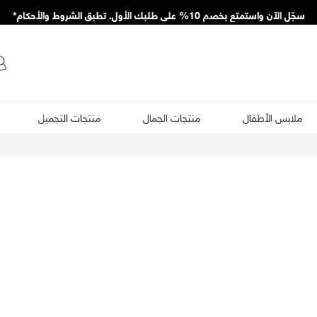
سجّل الآن واستمتع بخصم 10% على طلبك الأول. تطبق الشروط والأحكام*
ملابس الأطفال
منتجات الجمال
منتجات التجميل