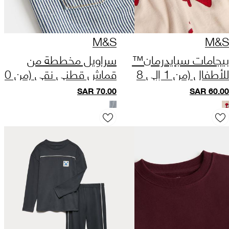
M&S
M&S
بيجامات سبايدرمان™
سراويل مخططة من
للأطفال (من 1 إلى 8
قماش قطني نقي (من 0
سنوات)
إلى 5 سنوات)
SAR
70.00
SAR
60.00