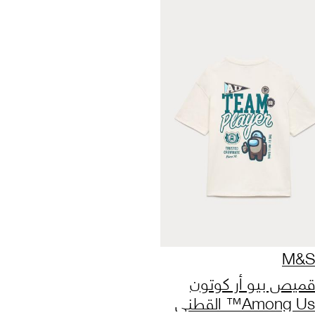
M&S
قميص بيو أر كوتون
Among Us™ القطني