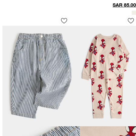
النقي (من 6 إلى 16
SAR
85.00
سنة)