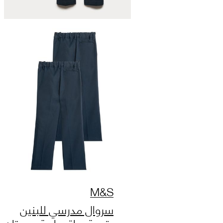
M&S
سروال مدرسي للبنين
بقصة ساق عادية، عبوتان