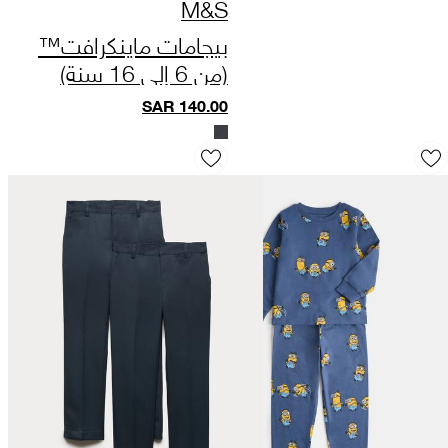
M&S
بيجامات ماينكرافت™
(من 6 إلى 16 سنة)
SAR
140.00