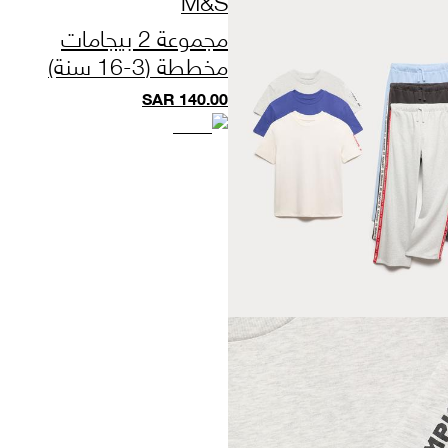
M&S
مجموعة 2 بيجامات
مخططة (3-16 سنة)
SAR
140.00