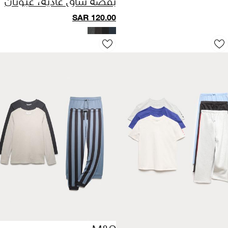
(من 2 إلى 18 سنة)
SAR
120.00