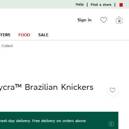
|
|
Help
Find a store
Sign in
0
FFERS
FOOD
SALE
 Collect
cra™ Brazilian Knickers
ext-day delivery. Free delivery on orders above