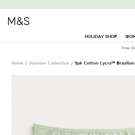
HOLIDAY SHOP
WO
Free D
Home
/
Summer Collection
/
5pk Cotton Lycra™ Brazilian