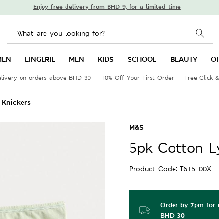
Enjoy free delivery from BHD 9, for a limited time
MEN
LINGERIE
MEN
KIDS
SCHOOL
BEAUTY
O
elivery on orders above BHD 30
10% Off Your First Order
Free Click &
 Knickers
M&S
5pk Cotton Ly
Product Code
T615100X
Order by 7pm for n
BHD 30