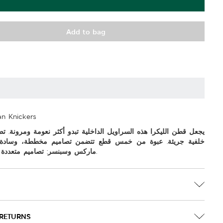
Add to bag
an Knickers
يجعل قطن الليكرا هذه السراويل الداخلية تبدو أكثر نعومة ومرونة. ت
خلفية جريئة. عبوة من خمس قطع تتضمن تصاميم مخططة، وسادة و
ماركس وسبنسر: تصاميم متعددة بقصات عصرية وتفاصيل فريدة.
 RETURNS